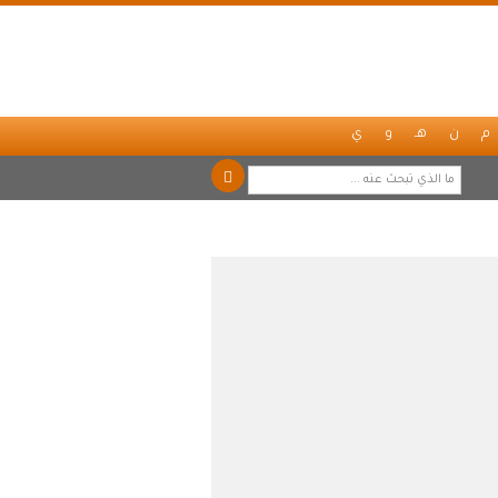
م
ن
هـ
و
ي