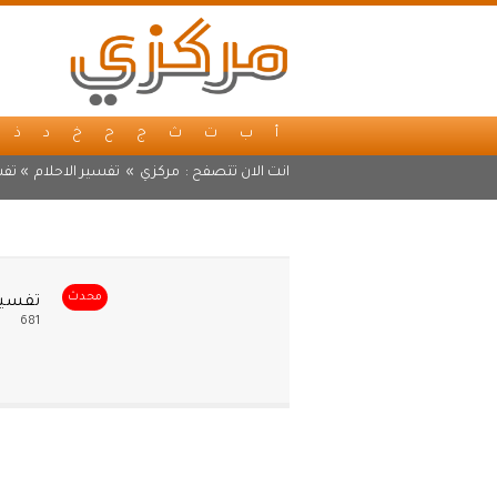
أ
ب
ت
ث
ج
ح
خ
د
ذ
انت الان تتصفح :
مركزي
»
تفسير الاحلام
» تفس
محدث
تفسير
681