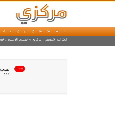
أ
ب
ت
ث
ج
ح
خ
د
ذ
انت الان تتصفح :
مركزي
»
تفسير الاحلام
» تفس
محدث
تفسير 
566