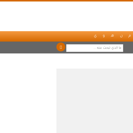
م
ن
هـ
و
ي