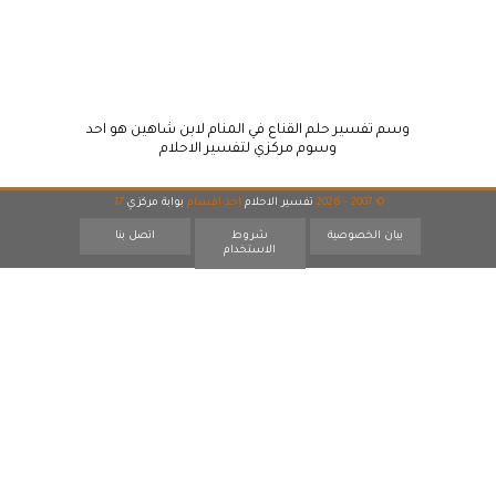
وسم تفسير حلم القناع في المنام لابن شاهين هو احد
وسوم مركزي لتفسير الاحلام
© 2007 - 2026
تفسير الاحلام
احد اقسام
بوابة مركزي
17
بيان الخصوصية
شروط
اتصل بنا
الاستخدام