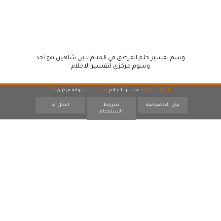
وسم تفسير حلم القرطق في المنام لابن شاهين هو احد
وسوم مركزي لتفسير الاحلام
© 2007 - 2026
تفسير الاحلام
احد اقسام
بوابة مركزي
17
بيان الخصوصية
شروط
اتصل بنا
الاستخدام