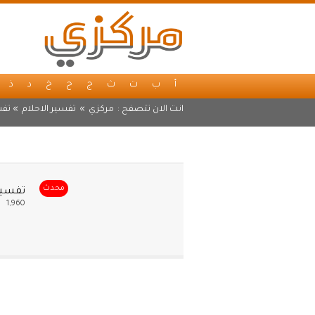
أ
ب
ت
ث
ج
ح
خ
د
ذ
انت الان تتصفح :
مركزي
»
تفسير الاحلام
» تفس
محدث
تفسير 
1,960