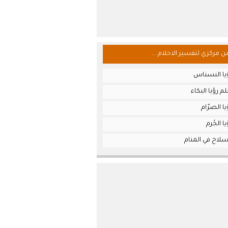
من مركزي لتفسير الاحلام ...
يا النسناس
م رؤيا البكاء
ا الصرّام
 الجُرم
سلاح في المنام