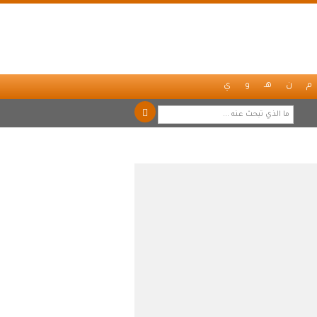
م
ن
هـ
و
ي