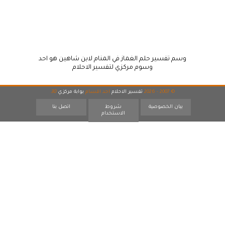
وسم تفسير حلم الغماز في المنام لابن شاهين هو احد
وسوم مركزي لتفسير الاحلام
© 2007 - 2026
تفسير الاحلام
احد اقسام
بوابة مركزي
30
بيان الخصوصية
شروط
اتصل بنا
الاستخدام