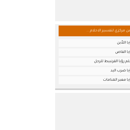
من مركزي لتفسير الاحلام ...
 اللاّبن
يا القاص
م رؤيا القرنبيط للرجل
يا ضرب اليد
ا معبر المنامات