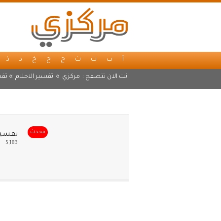
أ
ب
ت
ث
ج
ح
خ
د
ذ
انت الان تتصفح :
مركزي
»
تفسير الاحلام
» تفس
محدث
تفسير 
5,183