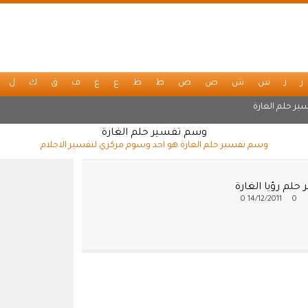
ر
ز
س
ش
ص
ض
ط
ظ
ع
غ
ف
ق
ك
ل
ير حلم الغارة
وسم تفسير حلم الغارة
وسم تفسير حلم الغارة هو احد وسوم مركزي لتفسير الاحلام
حلم رؤيا الغارة
0
14/12/2011
0