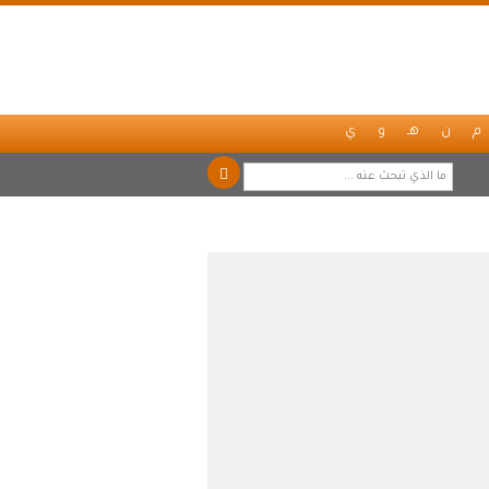
م
ن
هـ
و
ي