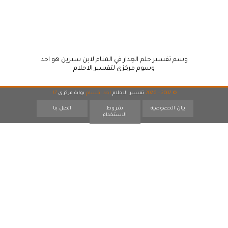
وسم تفسير حلم العِذار في المنام لابن سيرين هو احد
وسوم مركزي لتفسير الاحلام
© 2007 - 2026
تفسير الاحلام
احد اقسام
بوابة مركزي
17
بيان الخصوصية
شروط
اتصل بنا
الاستخدام