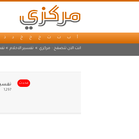
أ
ب
ت
ث
ج
ح
خ
د
ذ
انت الان تتصفح :
مركزي
»
تفسير الاحلام
» تفس
محدث
تفسير 
1,297