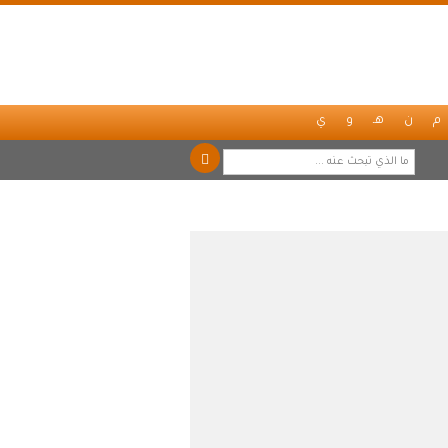
م
ن
هـ
و
ي