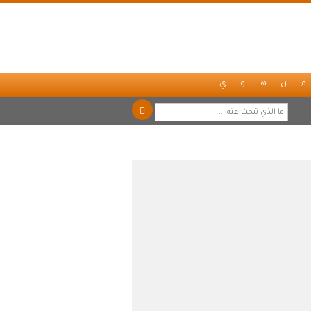
م
ن
هـ
و
ي