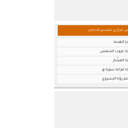
من مركزي لتفسير الاحلام ...
ا الهدنة
ؤيا غروب الشمس
ا العشّار
يا قراءة سورة ق
م رؤيا اليسروع