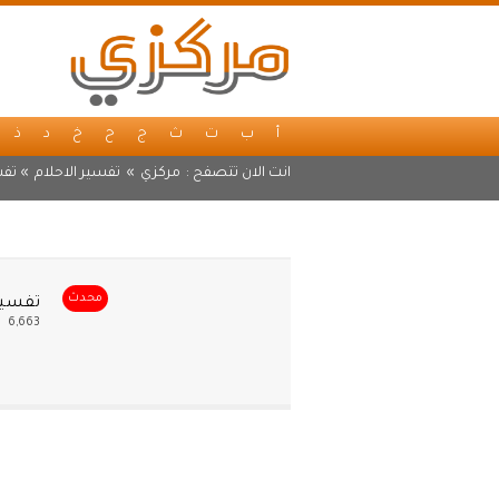
أ
ب
ت
ث
ج
ح
خ
د
ذ
انت الان تتصفح :
مركزي
»
تفسير الاحلام
» تفس
محدث
تفسير
6,663