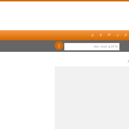
م
ن
هـ
و
ي