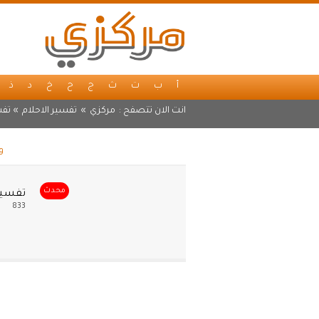
أ
ب
ت
ث
ج
ح
خ
د
ذ
انت الان تتصفح :
مركزي
»
تفسير الاحلام
» تفس
و
محدث
تفسير
833