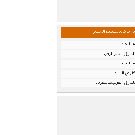
من مركزي لتفسير الاحلام ...
ا النجاد
م رؤيا الخبز للرجل
ا الغيرة
نز في المنام
م رؤيا القرنبيط للعزباء