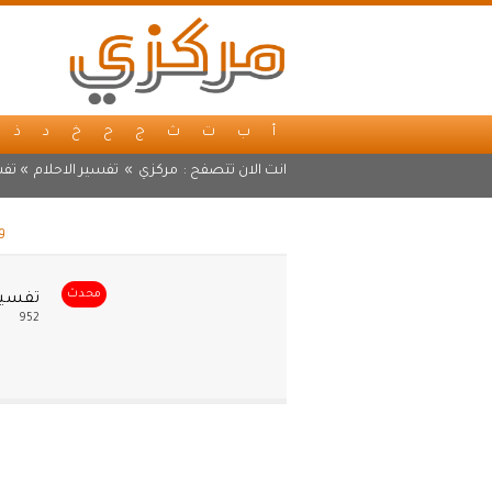
أ
ب
ت
ث
ج
ح
خ
د
ذ
انت الان تتصفح :
مركزي
»
تفسير الاحلام
» تفس
و
محدث
تفسير 
952