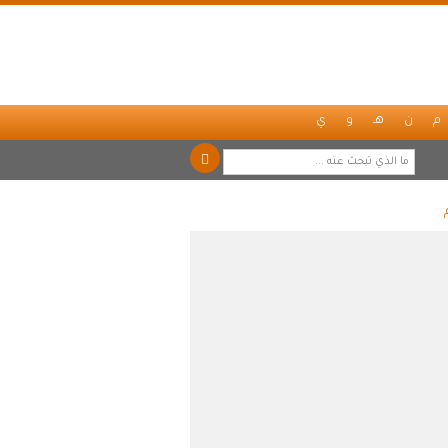
م
ن
هـ
و
ي