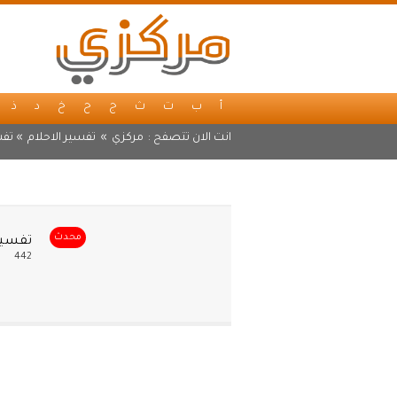
أ
ب
ت
ث
ج
ح
خ
د
ذ
انت الان تتصفح :
مركزي
»
تفسير الاحلام
» تفس
محدث
تفسير 
442