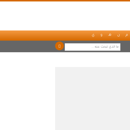
م
ن
هـ
و
ي