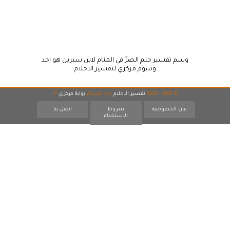
وسم تفسير حلم الضرّ في المنام لابن سيرين هو احد
وسوم مركزي لتفسير الاحلام
© 2007 - 2026
تفسير الاحلام
احد اقسام
بوابة مركزي
17
بيان الخصوصية
شروط
اتصل بنا
الاستخدام