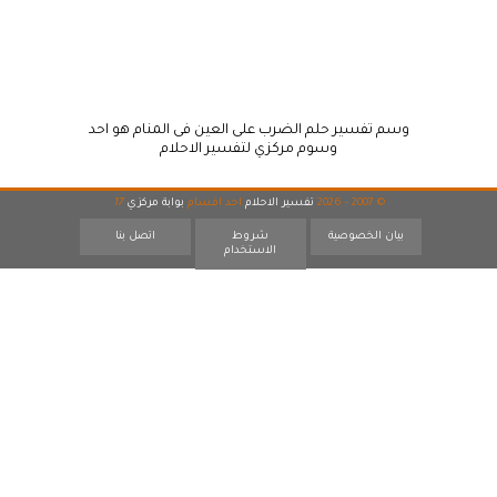
وسم تفسير حلم الضرب على العين فى المنام هو احد
وسوم مركزي لتفسير الاحلام
© 2007 - 2026
تفسير الاحلام
احد اقسام
بوابة مركزي
17
بيان الخصوصية
شروط
اتصل بنا
الاستخدام