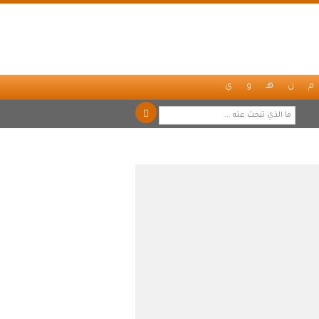
م
ن
هـ
و
ي