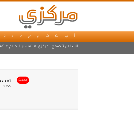
أ
ب
ت
ث
ج
ح
خ
د
ذ
انت الان تتصفح :
مركزي
»
تفسير الاحلام
» تفس
محدث
تفسير
9,155