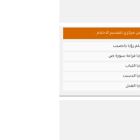
من مركزي لتفسير الاحلام ...
لم رؤيا يانصيب
يا قراءة سورة ص
ا اللباب
يا الدست
ا العَدل