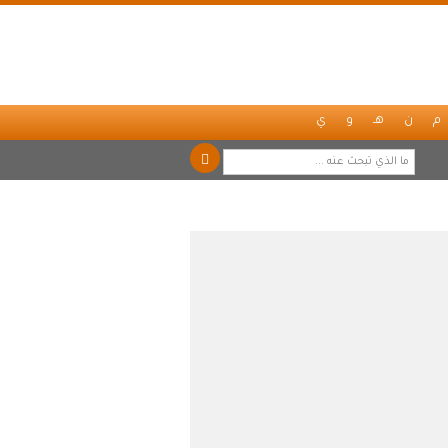
م
ن
هـ
و
ي