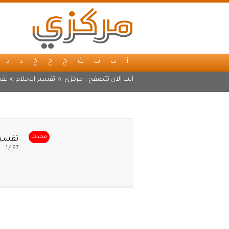
أ
ب
ت
ث
ج
ح
خ
د
ذ
انت الان تتصفح :
مركزي
»
تفسير الاحلام
» تفس
محدث
تفسير 
1,487