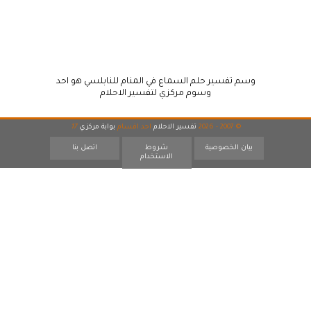
وسم تفسير حلم السماع في المنام للنابلسي هو احد
وسوم مركزي لتفسير الاحلام
© 2007 - 2026
تفسير الاحلام
احد اقسام
بوابة مركزي
17
بيان الخصوصية
شروط
اتصل بنا
الاستخدام