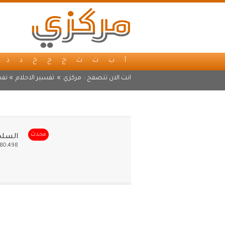
أ
ب
ت
ث
ج
ح
خ
د
ذ
انت الان تتصفح :
مركزي
»
تفسير الاحلام
» تفس
محدث
السلح
80,498