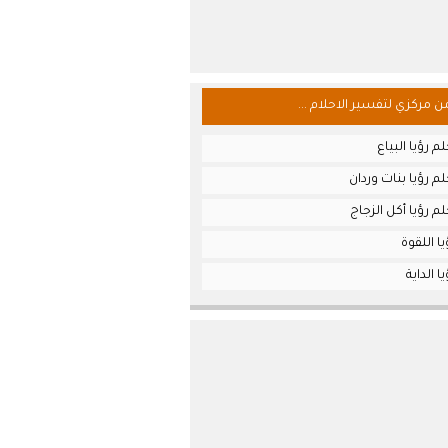
من مركزي لتفسير الاحلام ...
 رؤيا البياع
م رؤيا بنات وردان
م رؤيا أكل الزجاج
ا اللقوة
 الداية