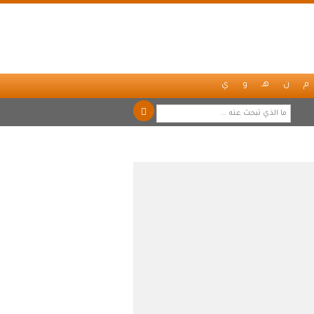
م
ن
هـ
و
ي