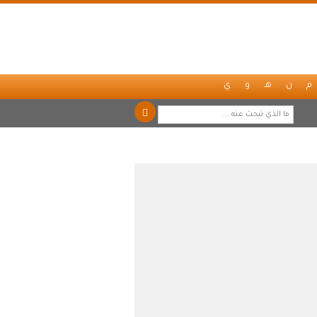
م
ن
هـ
و
ي