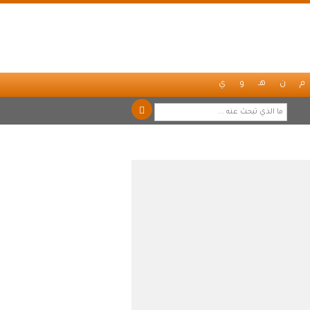
م
ن
هـ
و
ي