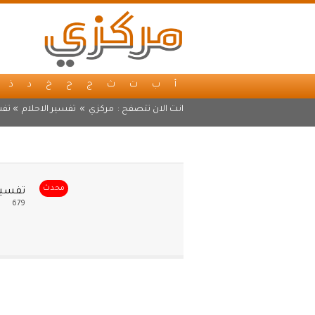
أ
ب
ت
ث
ج
ح
خ
د
ذ
انت الان تتصفح :
مركزي
»
تفسير الاحلام
» تفسي
محدث
تفسير 
679