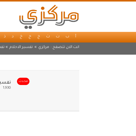
أ
ب
ت
ث
ج
ح
خ
د
ذ
انت الان تتصفح :
مركزي
»
تفسير الاحلام
» تفسي
محدث
تفسير 
1,930