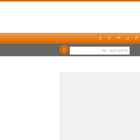
م
ن
هـ
و
ي