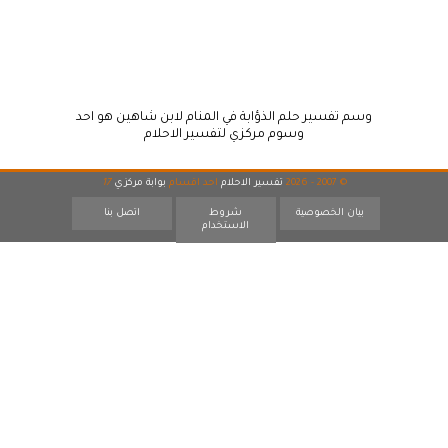
وسم تفسير حلم الذؤابة في المنام لابن شاهين هو احد
وسوم مركزي لتفسير الاحلام
© 2007 - 2026
تفسير الاحلام
احد اقسام
بوابة مركزي
17
بيان الخصوصية
شروط
اتصل بنا
الاستخدام