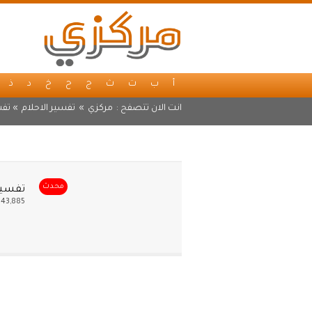
أ
ب
ت
ث
ج
ح
خ
د
ذ
انت الان تتصفح :
مركزي
»
تفسير الاحلام
» تفس
محدث
تفسير 
43,885