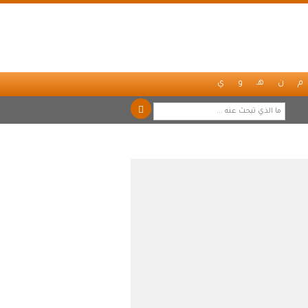
م
ن
هـ
و
ي