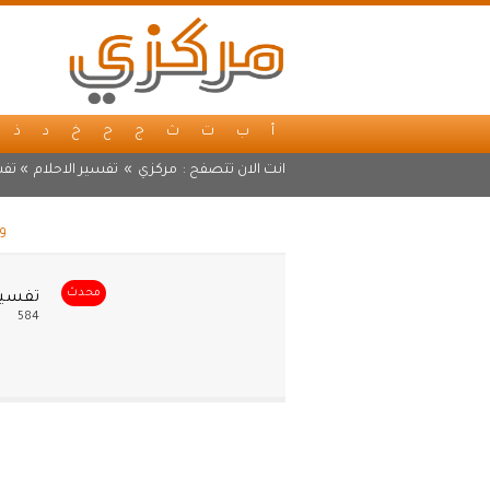
أ
ب
ت
ث
ج
ح
خ
د
ذ
انت الان تتصفح :
مركزي
»
تفسير الاحلام
» تفس
و
محدث
تفسير 
584