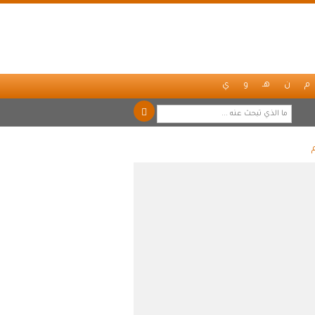
م
ن
هـ
و
ي