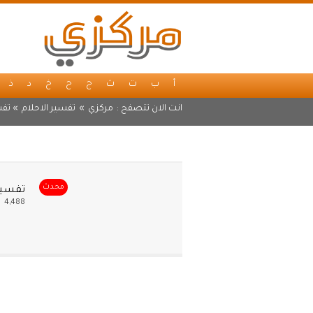
أ
ب
ت
ث
ج
ح
خ
د
ذ
انت الان تتصفح :
مركزي
»
تفسير الاحلام
» تفس
محدث
تفسير 
4,488