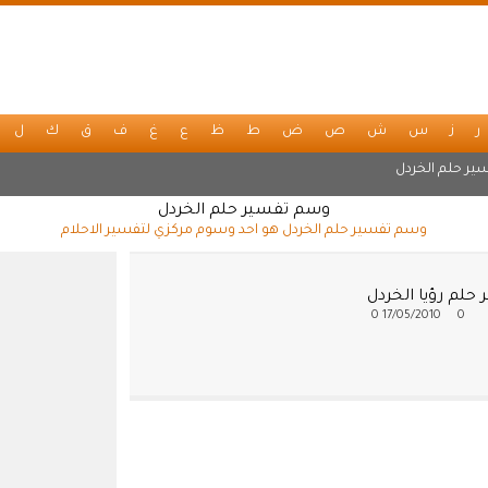
ر
ز
س
ش
ص
ض
ط
ظ
ع
غ
ف
ق
ك
ل
ير حلم الخردل
وسم تفسير حلم الخردل
وسم تفسير حلم الخردل هو احد وسوم مركزي لتفسير الاحلام
حلم رؤيا الخردل
0
17/05/2010
0