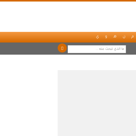
م
ن
هـ
و
ي