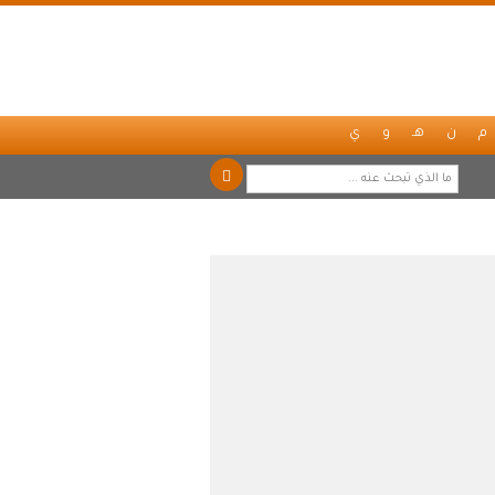
م
ن
هـ
و
ي