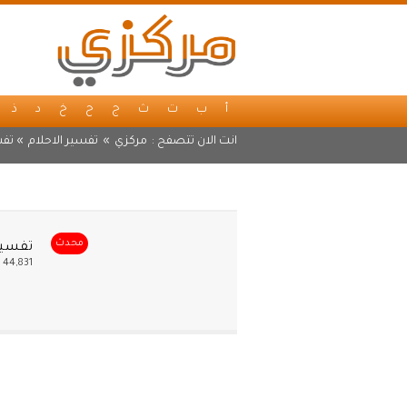
أ
ب
ت
ث
ج
ح
خ
د
ذ
انت الان تتصفح :
مركزي
»
تفسير الاحلام
» تفس
محدث
تفسير 
44,831