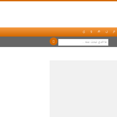
م
ن
هـ
و
ي