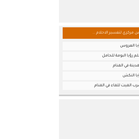
من مركزي لتفسير الاحلام ...
يا العروس
م رؤيا البومة للحامل
دينة في المنام
يا النكش
ب الميت للماء في المنام