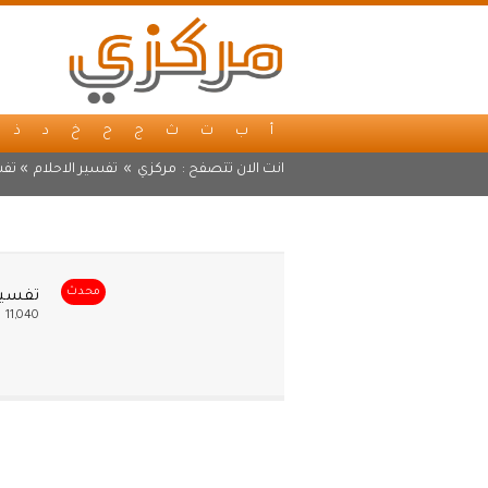
أ
ب
ت
ث
ج
ح
خ
د
ذ
انت الان تتصفح :
مركزي
»
تفسير الاحلام
» تفس
محدث
تفسير 
11,040