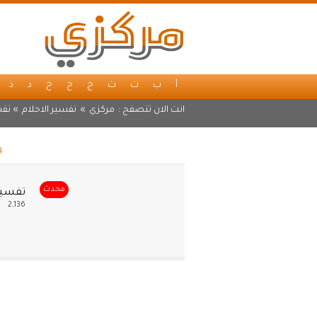
أ
ب
ت
ث
ج
ح
خ
د
ذ
انت الان تتصفح :
مركزي
»
تفسير الاحلام
» تفس
و
محدث
تفسير 
2,136