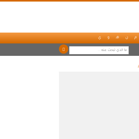
م
ن
هـ
و
ي