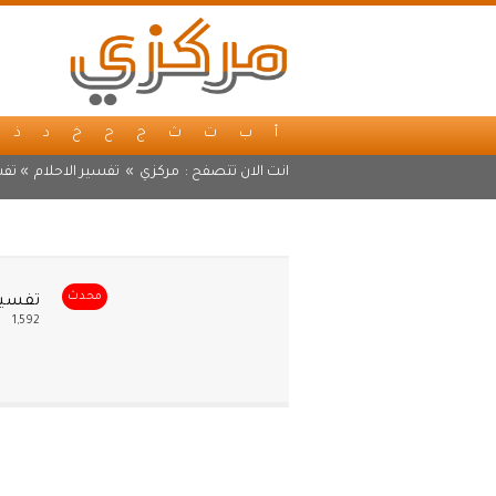
أ
ب
ت
ث
ج
ح
خ
د
ذ
انت الان تتصفح :
مركزي
»
تفسير الاحلام
» تفس
محدث
تفسير 
1,592