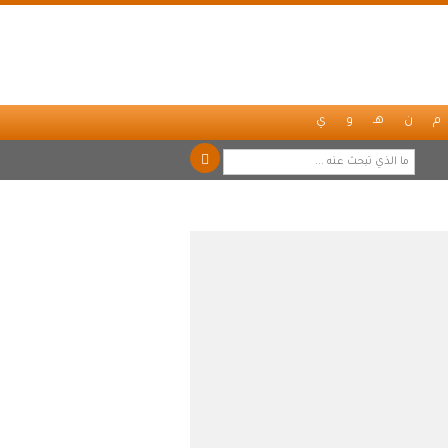
م
ن
هـ
و
ي