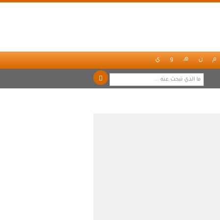
م
ن
هـ
و
ي