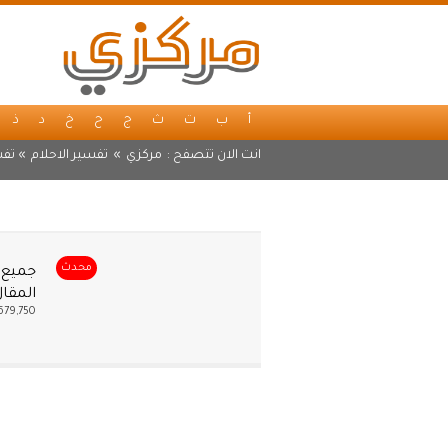
أ
ب
ت
ث
ج
ح
خ
د
ذ
انت الان تتصفح :
مركزي
»
تفسير الاحلام
» تفس
محدث
جميع ت
المقال
679,750