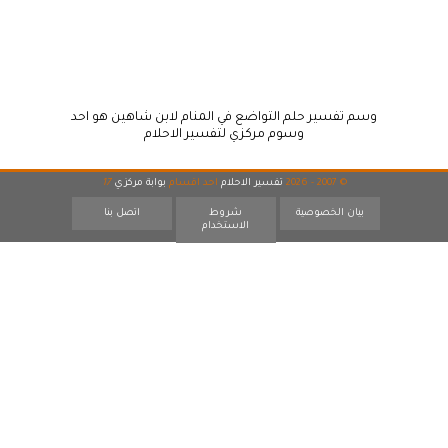
وسم تفسير حلم التواضع في المنام لابن شاهين هو احد
وسوم مركزي لتفسير الاحلام
© 2007 - 2026
تفسير الاحلام
احد اقسام
بوابة مركزي
17
بيان الخصوصية
شروط
اتصل بنا
الاستخدام