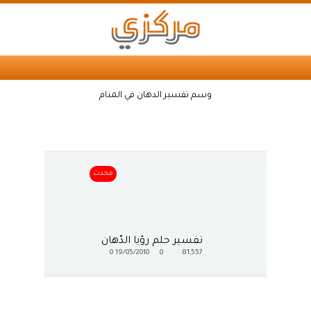
وسم تفسير الدهان في المنام
محدث
تفسير حلم رؤيا الدّهان
0
19/05/2010
0
81,557