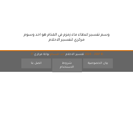
وسم تفسير اعطاء ماء زمزم في المنام هو احد وسوم
مركزي لتفسير الاحلام
© 2007 - 2026
تفسير الاحلام
احد اقسام
بوابة مركزي
17
بيان الخصوصية
شروط
اتصل بنا
الاستخدام