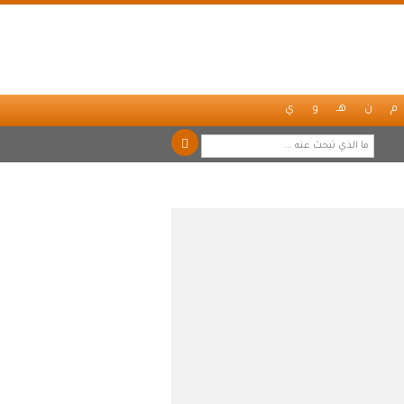
م
ن
هـ
و
ي