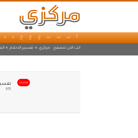
أ
ب
ت
ث
ج
ح
خ
د
ذ
انت الان تتصفح :
مركزي
»
تفسير الاحلام
» النق
محدث
تفسير 
975