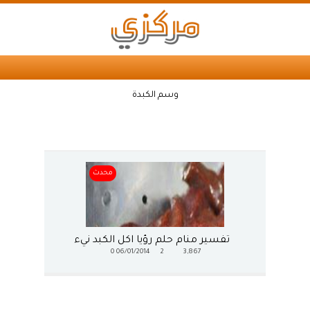
وسم الكبدة
محدث
تفسير منام حلم رؤيا اكل الكبد نيء
0
06/01/2014
2
3,867