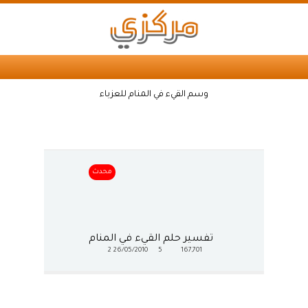
وسم القيء في المنام للعزباء
محدث
تفسير حلم القيء في المنام
2
26/05/2010
5
167,701