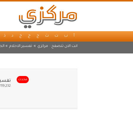
أ
ب
ت
ث
ج
ح
خ
د
ذ
انت الان تتصفح :
مركزي
»
تفسير الاحلام
» الص
محدث
تفسير
119,232