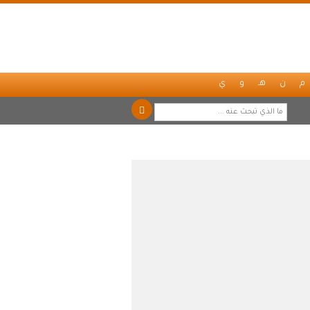
م
ن
هـ
و
ي