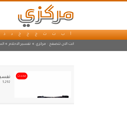
أ
ب
ت
ث
ج
ح
خ
د
ذ
انت الان تتصفح :
مركزي
»
تفسير الاحلام
» الس
محدث
تفسير 
5,292