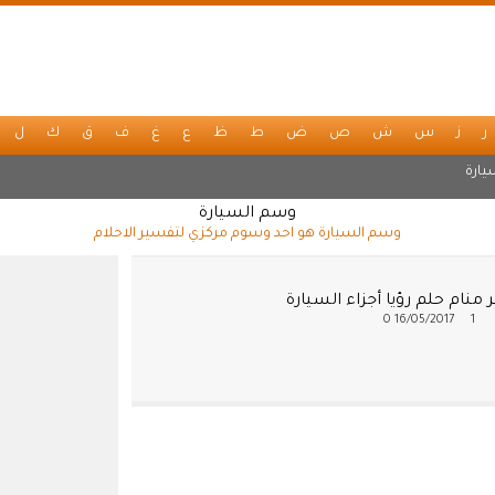
ر
ز
س
ش
ص
ض
ط
ظ
ع
غ
ف
ق
ك
ل
يارة
وسم السيارة
وسم السيارة هو احد وسوم مركزي لتفسير الاحلام
منام حلم رؤيا أجزاء السيارة
0
16/05/2017
1