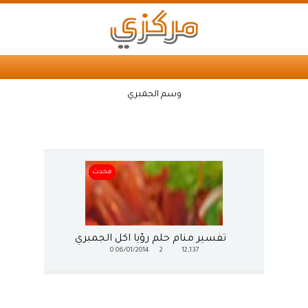
وسم الجمبري
محدث
تفسير منام حلم رؤيا اكل الجمبري
0
06/01/2014
2
12,137