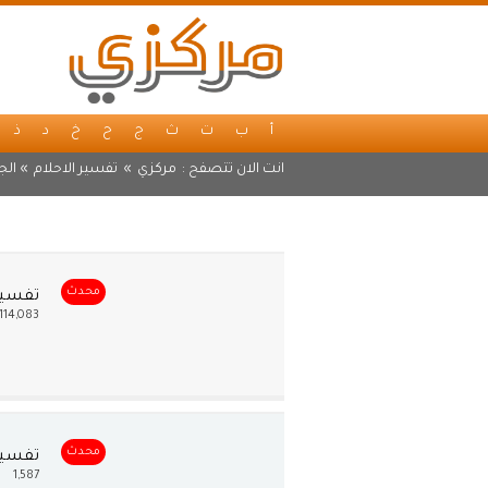
أ
ب
ت
ث
ج
ح
خ
د
ذ
انت الان تتصفح :
مركزي
»
تفسير الاحلام
» الج
محدث
تفسير
114,083
محدث
تفسير 
1,587