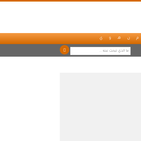
م
ن
هـ
و
ي