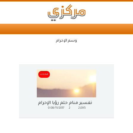
وسم الإحرام
محدث
تفسير منام حلم رؤيا الإحرام
0
08/11/2017
2
2,095