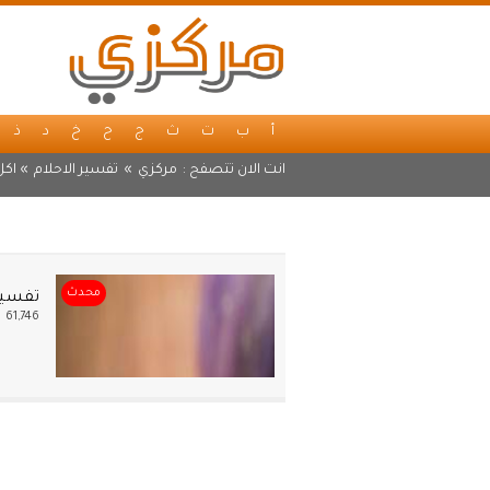
أ
ب
ت
ث
ج
ح
خ
د
ذ
انت الان تتصفح :
مركزي
»
تفسير الاحلام
» اكل
محدث
تفسير 
61,746