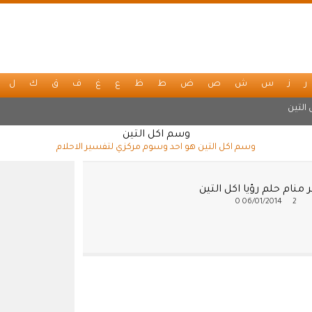
ر
ز
س
ش
ص
ض
ط
ظ
ع
غ
ف
ق
ك
ل
 التين
وسم اكل التين
وسم اكل التين هو احد وسوم مركزي لتفسير الاحلام
منام حلم رؤيا اكل التين
0
06/01/2014
2