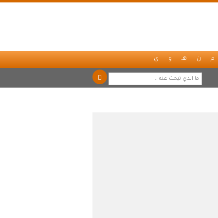
م
ن
هـ
و
ي