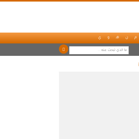
م
ن
هـ
و
ي