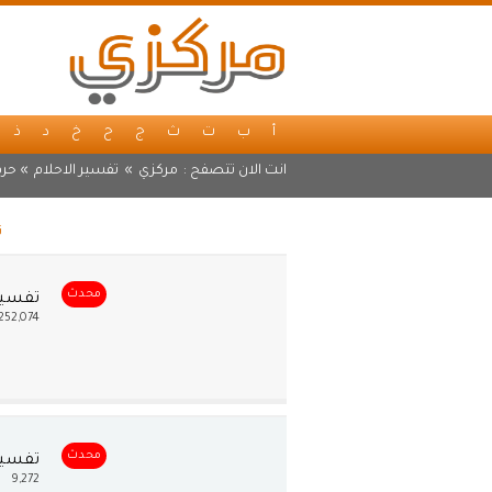
أ
ب
ت
ث
ج
ح
خ
د
ذ
انت الان تتصفح :
مركزي
»
تفسير الاحلام
» حرف
ت
محدث
تفسير 
252,074
محدث
تفسير
9,272