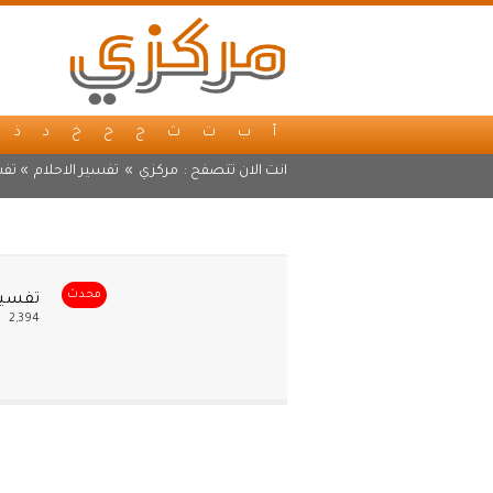
أ
ب
ت
ث
ج
ح
خ
د
ذ
انت الان تتصفح :
مركزي
»
تفسير الاحلام
» تفس
محدث
تفسير 
2,394