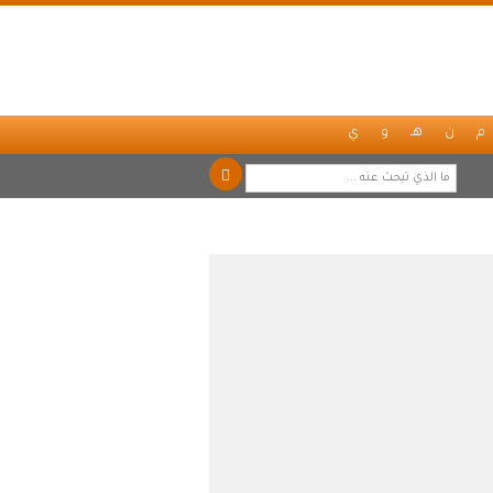
م
ن
هـ
و
ي